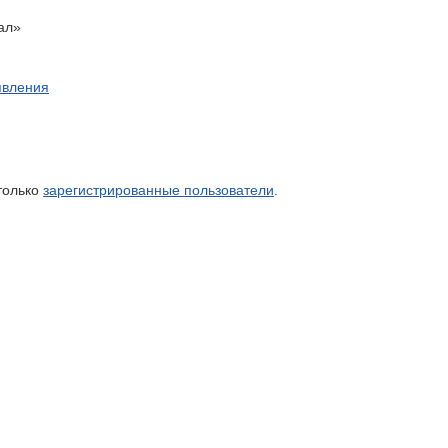
ал»
явления
только
зарегистрированные пользователи
.