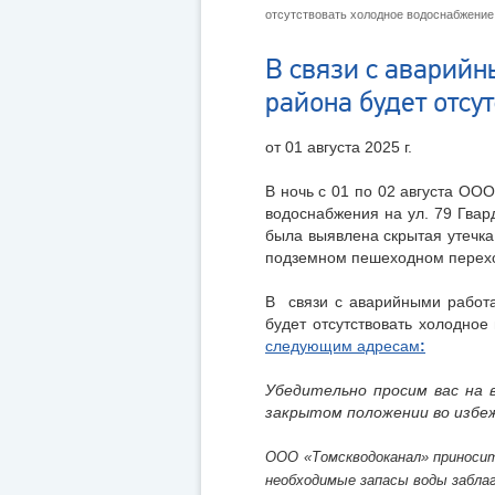
отсутствовать холодное водоснабжение
В связи с аварийн
района будет отсу
от 01 августа 2025 г.
В ночь с 01 по 02 августа ОО
водоснабжения на ул. 79 Гвар
была выявлена скрытая утечка
подземном пешеходном переход
В связи с аварийными работ
будет отсутствовать холодно
следующим адресам
:
Убедительно просим вас на 
закрытом положении во избе
ООО «Томскводоканал» приносит
необходимые запасы воды забла